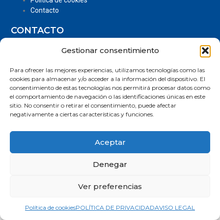
Política de cookies
Contacto
CONTACTO
Centro de Formación, Iniciativa y Apoyo a la Actividad
Gestionar consentimiento
Empresarial.
Dirección: Jardines Virgen de la Estrella Nº1, 14006-
Córdoba.
Para ofrecer las mejores experiencias, utilizamos tecnologías como las
cookies para almacenar y/o acceder a la información del dispositivo. El
957 96 67 52
consentimiento de estas tecnologías nos permitirá procesar datos como
el comportamiento de navegación o las identificaciones únicas en este
sitio. No consentir o retirar el consentimiento, puede afectar
negativamente a ciertas características y funciones.
Aceptar
Denegar
© Copyright 2025 | Asociación de organizadores de
congresos | Diseño web: Taller Empresarial 2.0
Ver preferencias
Política de cookies
POLÍTICA DE PRIVACIDAD
AVISO LEGAL