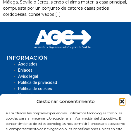
Málaga, Sevilla o Jerez, siendo el alma mater la casa principal,
compuesta por un conjunto de catorce casas patios
cordobesas, conservados […]
INFORMACIÓN
Asociados
Enlaces
Aviso legal
Política de privacidad
Política de cookies
Contacto
Gestionar consentimiento
CONTACTO
Centro de Formación, Iniciativa y Apoyo a la Actividad
Para ofrecer las mejores experiencias, utilizamos tecnologías como las
Empresarial.
cookies para almacenar y/o acceder a la información del dispositivo. El
Dirección: Jardines Virgen de la Estrella Nº1, 14006-
consentimiento de estas tecnologías nos permitirá procesar datos como
el comportamiento de navegación o las identificaciones únicas en este
Córdoba.